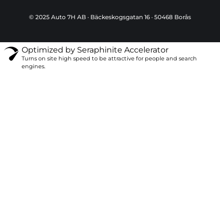
© 2025 Auto 7H AB · Bäckeskogsgatan 16 · 50468 Borås
Optimized by Seraphinite Accelerator
Turns on site high speed to be attractive for people and search
engines.