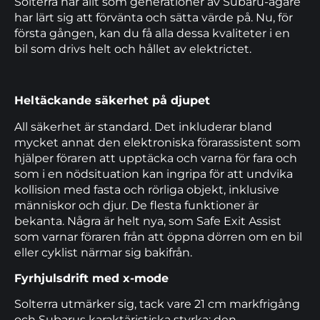
Solterra har allt som generationer av Subaru-ägare
har lärt sig att förvänta och sätta värde på. Nu, för
första gången, kan du få alla dessa kvaliteter i en
bil som drivs helt och hållet av elektrictet.
Heltäckande säkerhet på djupet
All säkerhet är standard. Det inkluderar bland
mycket annat den elektroniska förarassistent som
hjälper föraren att upptäcka och varna för fara och
som i en nödsituation kan ingripa för att undvika
kollision med fasta och rörliga objekt, inklusive
människor och djur. De flesta funktioner är
bekanta. Några är helt nya, som Safe Exit Assist
som varnar föraren från att öppna dörren om en bil
eller cyklist närmar sig bakifrån.
Fyrhjulsdrift med x-mode
Solterra utmärker sig, tack vare 21 cm markfrigång
och Subarus karaktäristiska styrka: den