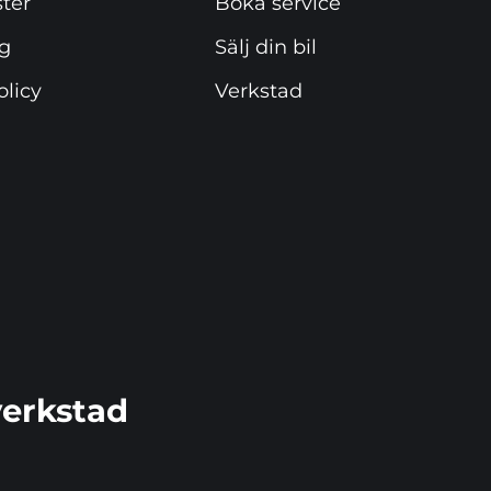
ster
Boka service
ng
Sälj din bil
olicy
Verkstad
verkstad