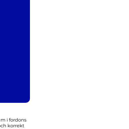
ium i fordons
och korrekt