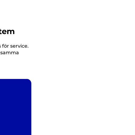
stem
 för service.
ostsamma