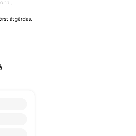
onal,
örst åtgärdas.
å