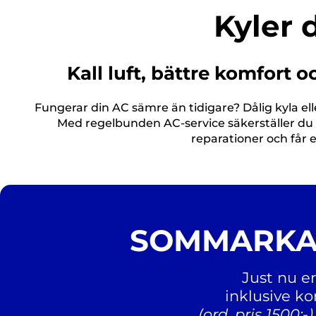
Kyler 
Kall luft, bättre komfort 
Fungerar din AC sämre än tidigare? Dålig kyla elle
Med regelbunden AC‑service säkerställer du 
reparationer och får e
SOMMARKAM
Just nu er
inklusive ko
(ord. pris 1500:-