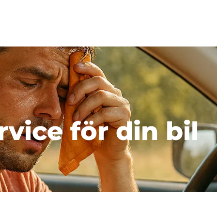
gnade bilar
Biluthyrning
Kampanjer
Om oss
Ver
vice för din bil