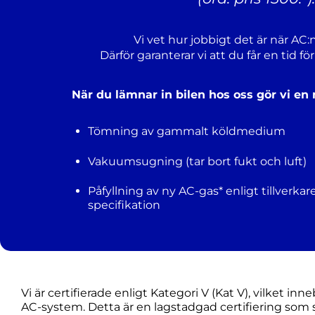
Vi vet hur jobbigt det är när A
Därför garanterar vi att du får en tid f
När du lämnar in bilen hos oss gör vi 
Tömning av gammalt köldmedium
Vakuumsugning (tar bort fukt och luft)
Påfyllning av ny AC‑gas* enligt tillverkar
specifikation
Vi är certifierade enligt Kategori V (Kat V), vilket in
AC‑system. Detta är en lagstadgad certifiering som sä