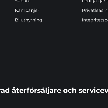
Subaru
Lediga tjän
Kampanjer
Privatleasi
Biluthyrning
Integritetsp
ad återförsäljare och service