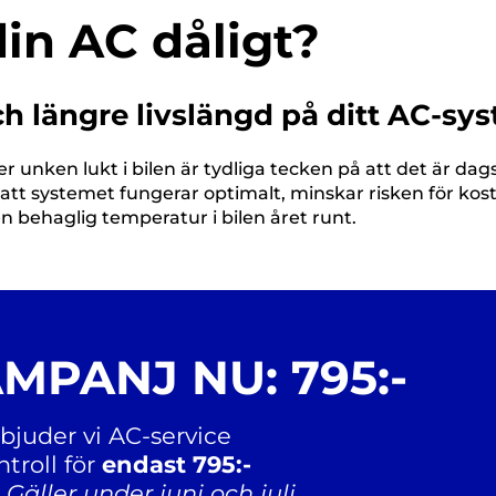
din AC dåligt?
och längre livslängd på ditt AC‑sy
r unken lukt i bilen är tydliga tecken på att det är dags
att systemet fungerar optimalt, minskar risken för k
n behaglig temperatur i bilen året runt.
PANJ NU: 795:-
bjuder vi AC-service
ntroll för
endast 795:-
). Gäller under juni och juli.