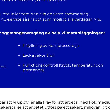
C:n inte kyler som den ska en varm sommardag.
ör AC-service så snabbt som möjligt alla vardagar 7-16.
en noggranngenomgång av hela klimatanläggningen:
Påfyllning av kompressorolja
Läckagekontroll
Funktionskontroll (tryck, temperatur och
ens
prestanda)
nebär att vi uppfyller alla krav för att arbeta med köldmed
kerställer att arbetet utförs på ett säkert, miljövänligt 