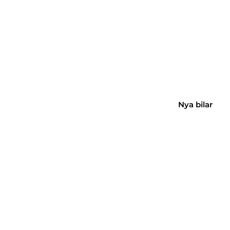
Auktoriserade 
Subar
Nya bilar