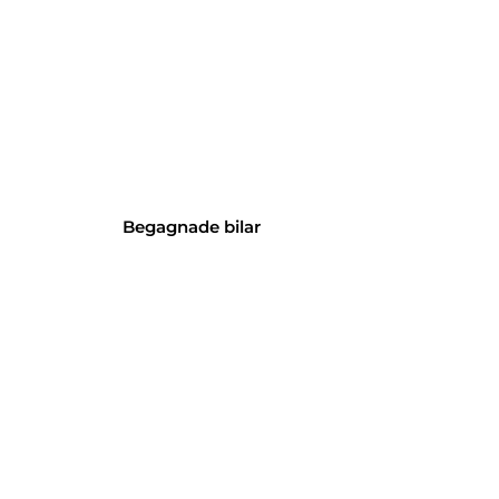
återförsäljare f
u & Mazda
Begagnade bilar